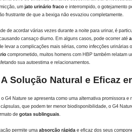
a micção, um
jato urinário fraco
e interrompido, o gotejamento p
ão frustrante de que a bexiga não esvaziou completamente.
de de acordar várias vezes durante a noite para urinar, é parti
causando cansaço diurno. Em alguns casos, pode ocorrer até
a
de levar a complicações mais sérias, como infecções urinárias 
rio
comprometido, muitos homens com HBP também relatam u
afetando sua autoestima e relacionamentos.
 A Solução Natural e Eficaz 
 o G4 Nature se apresenta como uma alternativa promissora e na
cápsulas, que podem ter menor biodisponibilidade, o G4 Natu
rmato de
gotas sublinguais
.
ração permite uma
absorção rápida
e eficaz dos seus compone