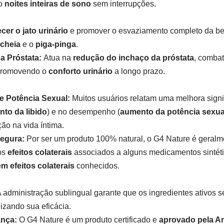
do
noites inteiras de sono
sem interrupções.
ecer o jato urinário
e promover o esvaziamento completo da b
 cheia
e o
piga-pinga
.
a Próstata:
Atua na
redução do inchaço da próstata
, combat
promovendo o
conforto urinário
a longo prazo.
e Potência Sexual:
Muitos usuários relatam uma melhora signifi
to da libido
) e no desempenho (
aumento da potência sexua
ção na vida íntima.
Segura:
Por ser um produto 100% natural, o G4 Nature é geralm
os
efeitos colaterais
associados a alguns medicamentos sintét
m efeitos colaterais
conhecidos.
 administração sublingual garante que os ingredientes ativos 
izando sua eficácia.
ança:
O G4 Nature é um produto certificado e
aprovado pela A