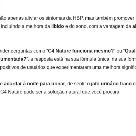
o
.
não apenas aliviar os sintomas da HBP, mas também promove
 incluindo a melhora da
libido
e do sono, com a vantagem da
a
nder perguntas como “
G4 Nature funciona mesmo?
” ou “
Qual
 aumentada?
“, a resposta está na sua fórmula única, na sua fo
 positivos de usuários que experimentaram uma melhora signifi
de
acordar à noite para urinar
, de sentir o
jato urinário fraco
o
o G4 Nature pode ser a solução natural que você procura.