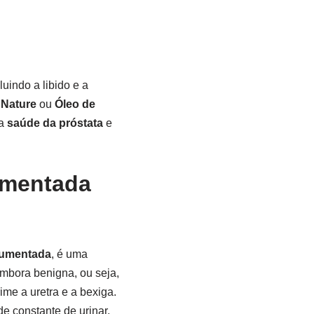
uindo a libido e a
 Nature
ou
Óleo de
 a
saúde da próstata
e
umentada
aumentada
, é uma
bora benigna, ou seja,
me a uretra e a bexiga.
e constante de urinar,