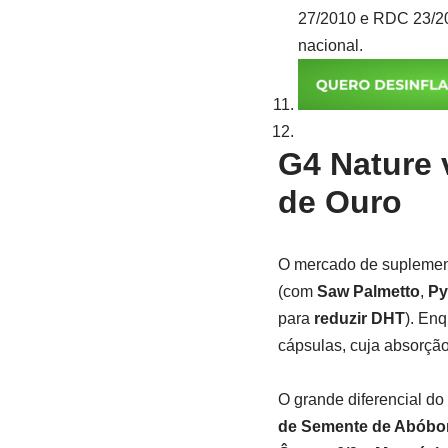
27/2010 e RDC 23/200
nacional.
G4 Nature 
de Ouro
O mercado de suplemen
(com
Saw Palmetto
,
Py
para
reduzir DHT
). En
cápsulas, cuja absorção
O grande diferencial d
de Semente de Abóbo