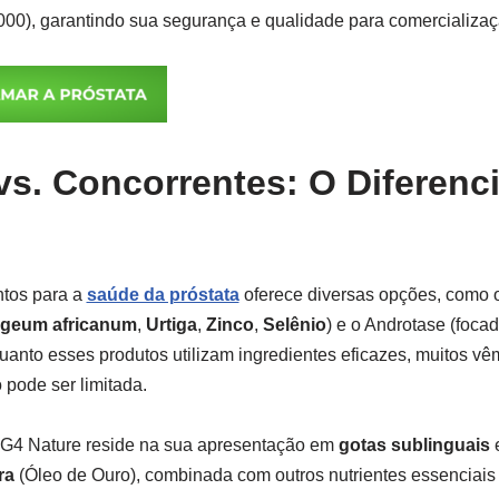
0), garantindo sua segurança e qualidade para comercialização
vs. Concorrentes: O Diferenci
tos para a
saúde da próstata
oferece diversas opções, como 
geum africanum
,
Urtiga
,
Zinco
,
Selênio
) e o Androtase (foca
quanto esses produtos utilizam ingredientes eficazes, muitos v
 pode ser limitada.
o G4 Nature reside na sua apresentação em
gotas sublinguais
e
ra
(Óleo de Ouro), combinada com outros nutrientes essenciai