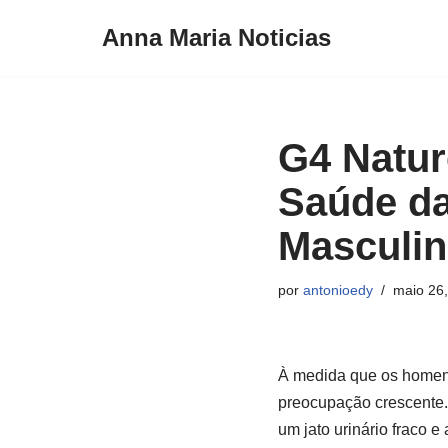
Anna Maria Noticias
Pular
para
o
conteúdo
G4 Natur
Saúde da
Masculi
por
antonioedy
maio 26
À medida que os homens
preocupação crescente. 
um jato urinário fraco 