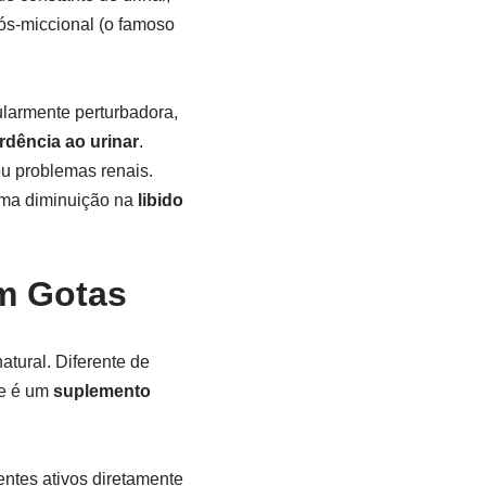
ós-miccional (o famoso
cularmente perturbadora,
rdência ao urinar
.
ou problemas renais.
ma diminuição na
libido
em Gotas
tural. Diferente de
re é um
suplemento
ntes ativos diretamente