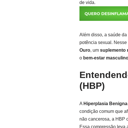
de vida.
Além disso, a saúde da p
potência sexual. Nesse 
Ouro
, um
suplemento n
o
bem-estar masculin
Entendendo
(HBP)
A
Hiperplasia Benigna
condição comum que af
não cancerosa, a HBP c
Essa compressão leva a 