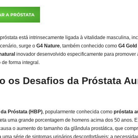
róstata está intrinsecamente ligada à vitalidade masculina, incl
cenário, surge o
G4 Nature
, também conhecido como
G4 Gold
atural
inovador desenvolvido especificamente para promover
o
de forma integral.
 os Desafios da Próstata A
 da Próstata (HBP)
, popularmente conhecida como
próstata 
eta uma grande porcentagem de homens acima dos 50 anos. Em
ausa o aumento do tamanho da glândula prostática, que compri
uma série de sintomas urinários desconfortáveis: a necessidad