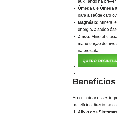
auxiliando na preven
Ômega 6 e Ômega 9
para a saúde cardiov
Magnésio:
Mineral e
energia, a saúde ós
Zinco:
Mineral cruci
manutenção de níveis
na próstata.
Benefício
Ao combinar esses ingr
benefícios direcionado
Alívio dos Sintomas