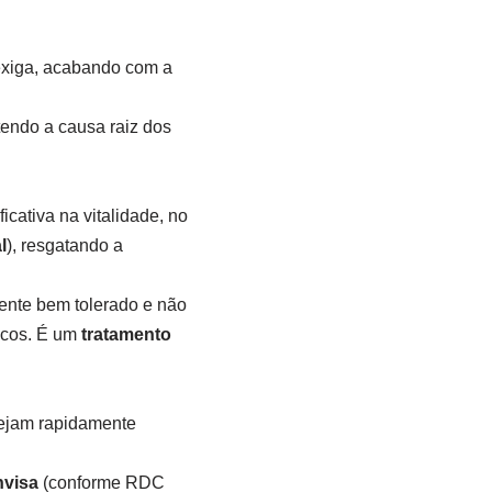
exiga, acabando com a
endo a causa raiz dos
cativa na vitalidade, no
l
), resgatando a
ente bem tolerado e não
icos. É um
tratamento
sejam rapidamente
nvisa
(conforme RDC