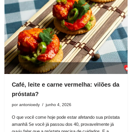
Café, leite e carne vermelha: vilões da
próstata?
por
antonioedy
junho 4, 2026
O que você come hoje pode estar afetando sua próstata
amanhã Se você já passou dos 40, provavelmente já
ouviu falar que a próstata precisa de cuidados. E a