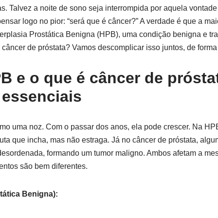
. Talvez a noite de sono seja interrompida por aquela vontade i
ensar logo no pior: “será que é câncer?” A verdade é que a m
erplasia Prostática Benigna (HPB), uma condição benigna e tr
 câncer de próstata? Vamos descomplicar isso juntos, de forma
B e o que é câncer de prósta
 essenciais
omo uma noz. Com o passar dos anos, ela pode crescer. Na HPB
ta que incha, mas não estraga. Já no câncer de próstata, alg
a desordenada, formando um tumor maligno. Ambos afetam a me
ntos são bem diferentes.
tática Benigna):