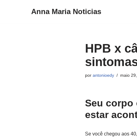
Anna Maria Noticias
Pular
para
o
conteúdo
HPB x câ
sintomas
por
antonioedy
maio 29
Seu corpo 
estar acon
Se você chegou aos 40, 