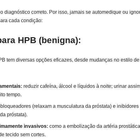
 diagnóstico correto. Por isso, jamais se automedique ou ignor
para cada condição:
para HPB (benigna):
PB tem diversas opções eficazes, desde mudanças no estilo de v
.
mentais:
reduzir cafeína, álcool e líquidos à noite; urinar assi
ito tempo.
-bloqueadores (relaxam a musculatura da próstata) e inibidores 
a próstata).
imamente invasivos:
como a embolização da artéria prostática
e tecido sem cortes.