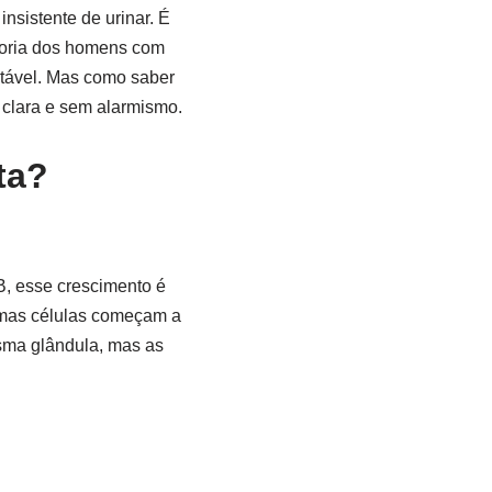
nsistente de urinar. É
aioria dos homens com
atável. Mas como saber
 clara e sem alarmismo.
ta?
, esse crescimento é
umas células começam a
sma glândula, mas as