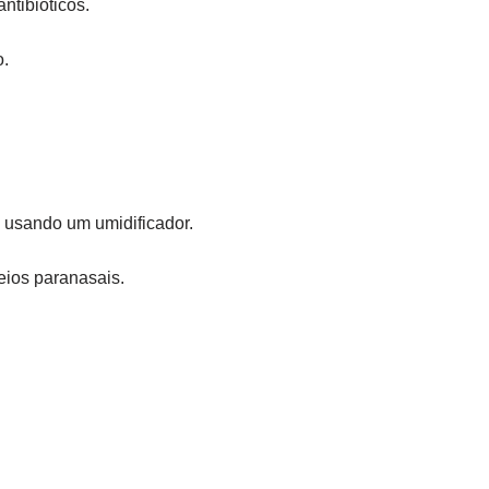
ntibióticos.
o.
u usando um umidificador.
eios paranasais.