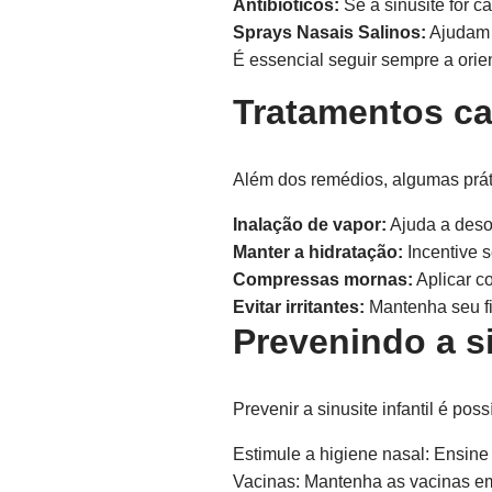
Antibióticos:
Se a sinusite for c
Sprays Nasais Salinos:
Ajudam a
É essencial seguir sempre a orie
Tratamentos ca
Além dos remédios, algumas práti
Inalação de vapor:
Ajuda a desob
Manter a hidratação:
Incentive s
Compressas mornas:
Aplicar c
Evitar irritantes:
Mantenha seu fi
Prevenindo a si
Prevenir a sinusite infantil é po
Estimule a higiene nasal: Ensine 
Vacinas: Mantenha as vacinas em 