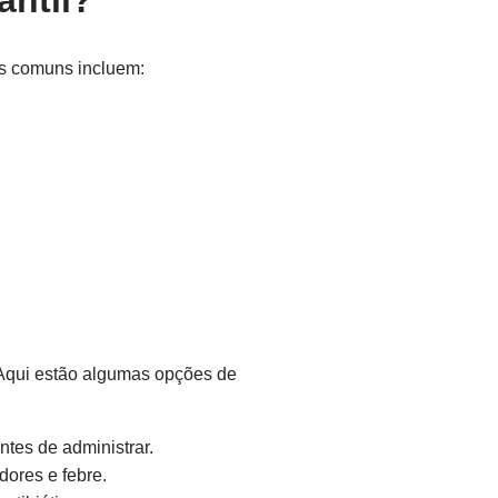
antil?
ais comuns incluem:
 Aqui estão algumas opções de
tes de administrar.
ores e febre.