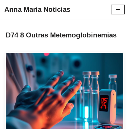
Anna Maria Noticias
Pular
para
o
D74 8 Outras Metemoglobinemias
conteúdo