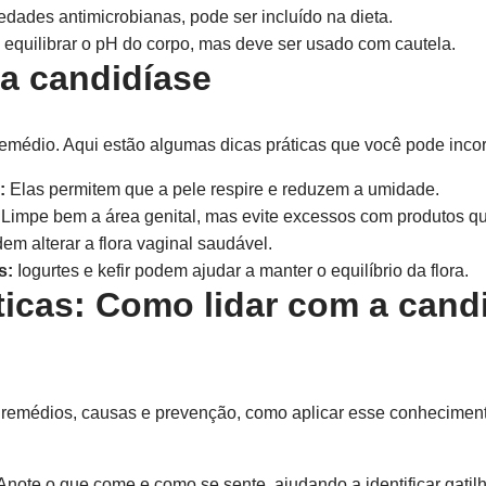
dades antimicrobianas, pode ser incluído na dieta.
equilibrar o pH do corpo, mas deve ser usado com cautela.
a candidíase
médio. Aqui estão algumas dicas práticas que você pode incorp
:
Elas permitem que a pele respire e reduzem a umidade.
Limpe bem a área genital, mas evite excessos com produtos qu
em alterar a flora vaginal saudável.
s:
Iogurtes e kefir podem ajudar a manter o equilíbrio da flora.
ticas: Como lidar com a candi
 remédios, causas e prevenção, como aplicar esse conheciment
Anote o que come e como se sente, ajudando a identificar gatil