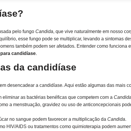
íase?
usada pelo fungo
Candida
, que vive naturalmente em nosso cor
uilíbrio, esse fungo pode se multiplicar, levando a sintomas d
mens também podem ser afetados. Entender como funciona ess
para candidíase
.
sas da candidíase
dem desencadear a candidíase. Aqui estão algumas das mais c
 eliminar as bactérias benéficas que competem com a
Candid
mo a menstruação, gravidez ou uso de anticoncepcionais pode
úcar no sangue podem favorecer a multiplicação da
Candida
.
o HIV/AIDS ou tratamentos como quimioterapia podem aumenta