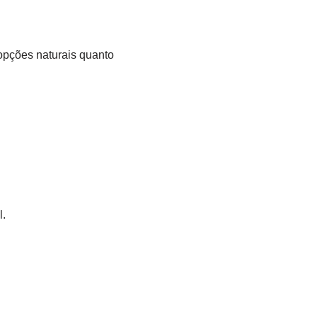
?
 opções naturais quanto
l.