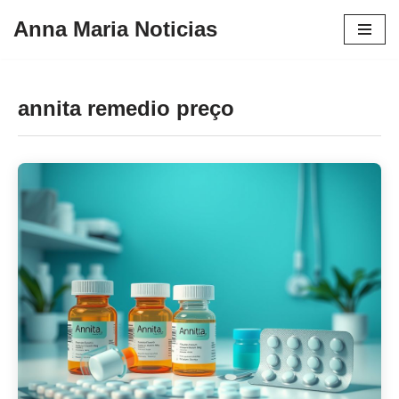
Anna Maria Noticias
Pular
para
o
annita remedio preço
conteúdo