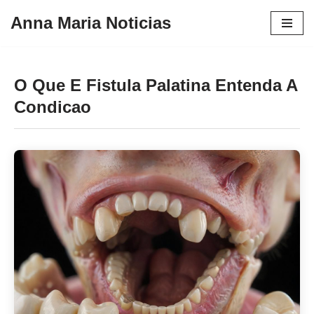
Anna Maria Noticias
Pular
para
o
O Que E Fistula Palatina Entenda A
conteúdo
Condicao