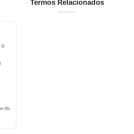
Termos Relacionados
a O
l
mo Do