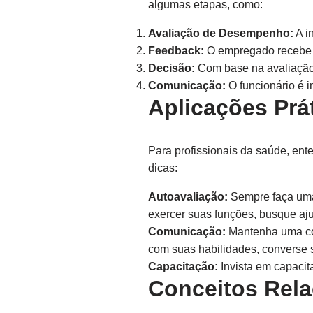
algumas etapas, como:
Avaliação de Desempenho:
A i
Feedback:
O empregado recebe 
Decisão:
Com base na avaliação,
Comunicação:
O funcionário é i
Aplicações Prá
Para profissionais da saúde, ent
dicas:
Autoavaliação:
Sempre faça uma 
exercer suas funções, busque aj
Comunicação:
Mantenha uma com
com suas habilidades, converse s
Capacitação:
Invista em capacit
Conceitos Rel