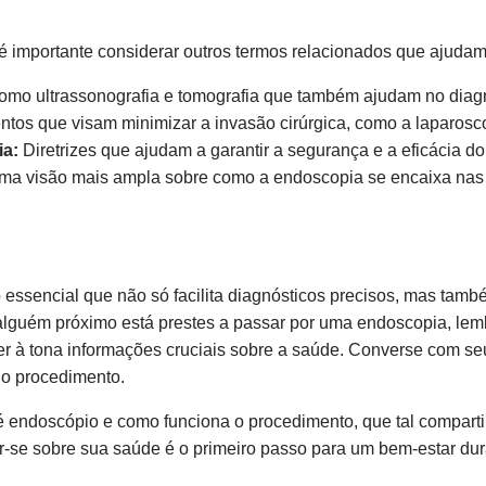
 importante considerar outros termos relacionados que ajudam 
omo ultrassonografia e tomografia que também ajudam no diagn
tos que visam minimizar a invasão cirúrgica, como a laparosc
ia:
Diretrizes que ajudam a garantir a segurança e a eficácia d
uma visão mais ampla sobre como a endoscopia se encaixa nas 
essencial que não só facilita diagnósticos precisos, mas tamb
alguém próximo está prestes a passar por uma endoscopia, le
er à tona informações cruciais sobre a saúde. Converse com seu
o procedimento.
 endoscópio e como funciona o procedimento, que tal comparti
r-se sobre sua saúde é o primeiro passo para um bem-estar du