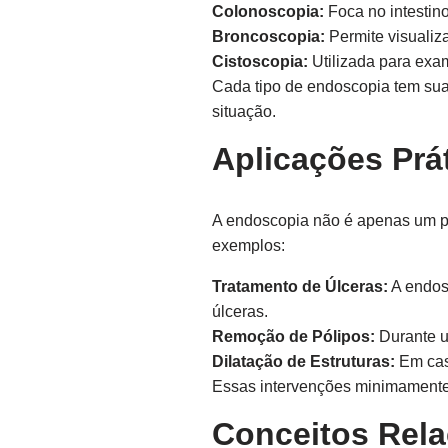
Colonoscopia:
Foca no intestino
Broncoscopia:
Permite visualiza
Cistoscopia:
Utilizada para exam
Cada tipo de endoscopia tem suas
situação.
Aplicações Prá
A endoscopia não é apenas um pro
exemplos:
Tratamento de Úlceras:
A endos
úlceras.
Remoção de Pólipos:
Durante u
Dilatação de Estruturas:
Em caso
Essas intervenções minimamente 
Conceitos Rel