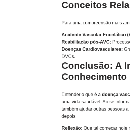
Conceitos Rel
Para uma compreensão mais ampla
Acidente Vascular Encefálico (
Reabilitação pós-AVC:
Processo 
Doenças Cardiovasculares:
Gru
DVCs.
Conclusão: A I
Conhecimento
Entender o que é a
doença vascu
uma vida saudável. Ao se inform
também ajudar outras pessoas a 
depois!
Reflexão:
Que tal começar hoje