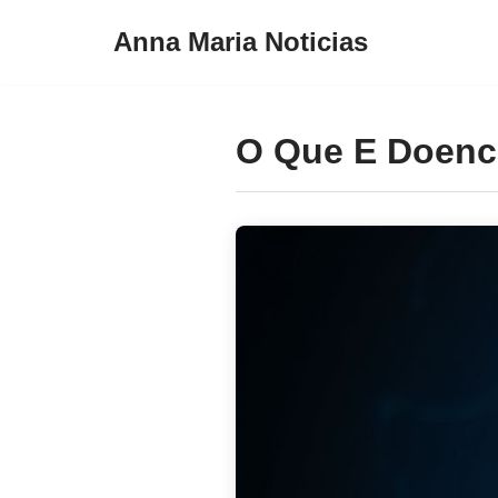
Anna Maria Noticias
Pular
para
o
O Que E Doenca
conteúdo