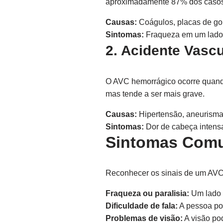
aproximadamente 87% dos caso
Causas:
Coágulos, placas de go
Sintomas:
Fraqueza em um lado do
2. Acidente Vasc
O AVC hemorrágico ocorre quand
mas tende a ser mais grave.
Causas:
Hipertensão, aneurisma
Sintomas:
Dor de cabeça intensa
Sintomas Comu
Reconhecer os sinais de um AVC 
Fraqueza ou paralisia:
Um lado d
Dificuldade de fala:
A pessoa pod
Problemas de visão:
A visão pod