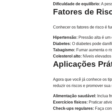
Dificuldade de equilíbrio:
A pess
Fatores de Ris
Conhecer os fatores de risco é f
Hipertensão:
Pressão alta é um d
Diabetes:
O diabetes pode danif
Tabagismo:
Fumar aumenta o ris
Colesterol alto:
Níveis elevados 
Aplicações Prát
Agora que você já conhece os tip
reduzir os riscos e promover sua
Alimentação saudável:
Inclua f
Exercícios físicos:
Praticar ativi
Check-ups regulares:
Faça cons