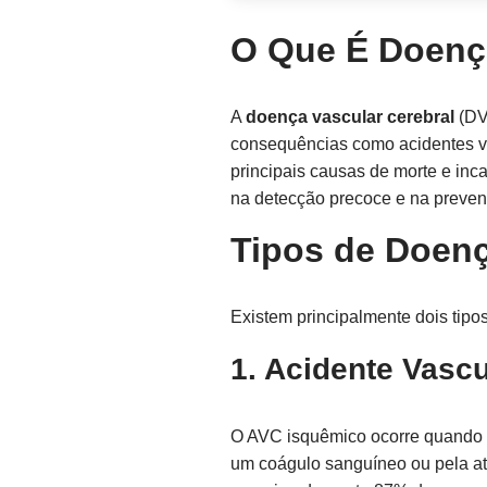
O Que É Doença
A
doença vascular cerebral
(DVC
consequências como acidentes va
principais causas de morte e in
na detecção precoce e na preve
Tipos de Doenç
Existem principalmente dois tipo
1. Acidente Vasc
O AVC isquêmico ocorre quando u
um coágulo sanguíneo ou pela ate