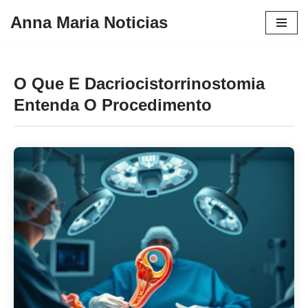
Anna Maria Noticias
Pular
para
o
O Que E Dacriocistorrinostomia
conteúdo
Entenda O Procedimento