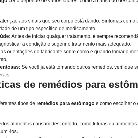
ago
certo depende de vários fatores, como a causa do desconfor
atenção aos sinais que seu corpo está dando. Sintomas como 
dade de um tipo específico de medicamento.
aúde:
Antes de iniciar qualquer tratamento, é sempre recomend
agnosticar a condição e sugerir o tratamento mais adequado.
as orientações do fabricante sobre como e quando tomar o me
nto.
entosas:
Se você já está tomando outros remédios, verifique s
erais.
ticas de remédios para estô
ferentes tipos de
remédios para estômago
e como escolher o c
rtos alimentos causam desconforto, como frituras ou alimentos
umi-los.