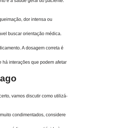
to e a saúde geral do paciente.
queimação, dor intensa ou
ável buscar orientação médica.
dicamento. A dosagem correta é
e há interações que podem afetar
mago
erto, vamos discutir como utilizá-
 muito condimentados, considere