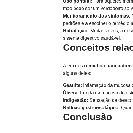
Uso pontual:
Para aqueles mome
mão pode ser um verdadeiro salv
Monitoramento dos sintomas:
M
padrões e a escolher o remédio
Hidratação:
Muitas vezes, a des
sistema digestivo saudável.
Conceitos rela
Além dos
remédios para estôm
alguns deles:
Gastrite:
Inflamação da mucosa d
Úlcera:
Ferida na mucosa do estô
Indigestão:
Sensação de desconfo
Refluxo gastroesofágico:
Quand
Conclusão