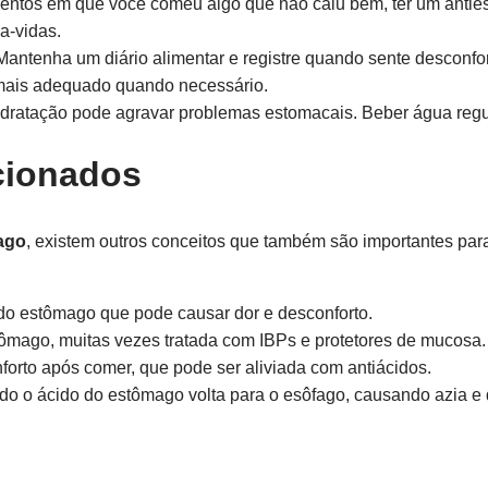
ntos em que você comeu algo que não caiu bem, ter um antie
a-vidas.
antenha um diário alimentar e registre quando sente desconforto
 mais adequado quando necessário.
idratação pode agravar problemas estomacais. Beber água regu
cionados
ago
, existem outros conceitos que também são importantes para
o estômago que pode causar dor e desconforto.
mago, muitas vezes tratada com IBPs e protetores de mucosa.
rto após comer, que pode ser aliviada com antiácidos.
o o ácido do estômago volta para o esôfago, causando azia e 