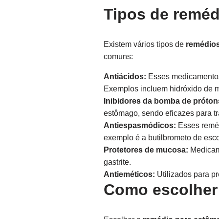
Tipos de remé
Existem vários tipos de
remédio
comuns:
Antiácidos:
Esses medicamentos a
Exemplos incluem hidróxido de m
Inibidores da bomba de prótons
estômago, sendo eficazes para tra
Antiespasmódicos:
Esses remédi
exemplo é a butilbrometo de esc
Protetores de mucosa:
Medicame
gastrite.
Antieméticos:
Utilizados para p
Como escolher 