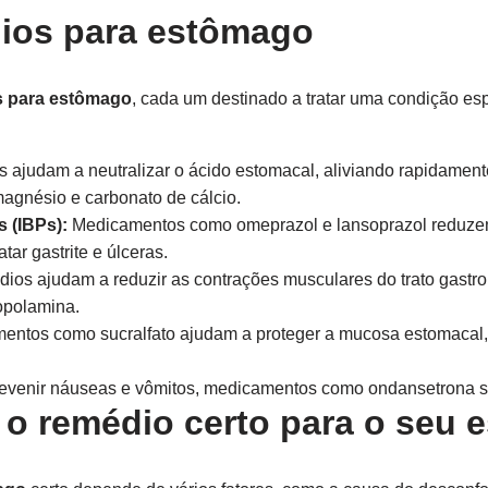
dios para estômago
s para estômago
, cada um destinado a tratar uma condição es
judam a neutralizar o ácido estomacal, aliviando rapidamente
agnésio e carbonato de cálcio.
 (IBPs):
Medicamentos como omeprazol e lansoprazol reduzem
tar gastrite e úlceras.
os ajudam a reduzir as contrações musculares do trato gastroin
opolamina.
ntos como sucralfato ajudam a proteger a mucosa estomacal,
revenir náuseas e vômitos, medicamentos como ondansetrona s
o remédio certo para o seu