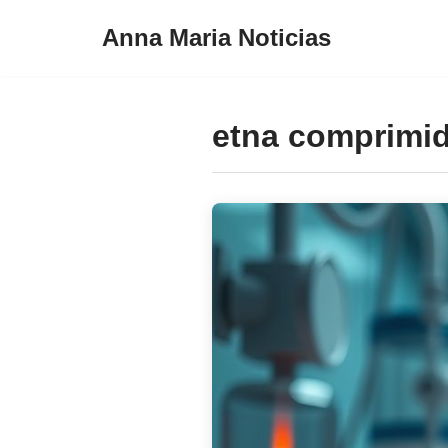
Anna Maria Noticias
Pular
para
o
etna comprimi
conteúdo