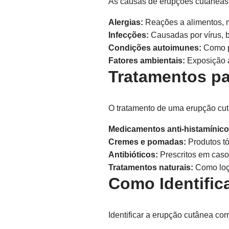
As causas de erupções cutâneas 
Alergias:
Reações a alimentos, 
Infecções:
Causadas por vírus, b
Condições autoimunes:
Como ps
Fatores ambientais:
Exposição a
Tratamentos p
O tratamento de uma erupção cu
Medicamentos anti-histamínico
Cremes e pomadas:
Produtos tó
Antibióticos:
Prescritos em caso
Tratamentos naturais:
Como loçõ
Como Identifi
Identificar a erupção cutânea cor