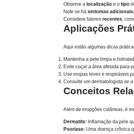
Observe a
localização
e o
tipo
d
Note se há
sintomas adicionais
Considere fatores
recentes
, com
Aplicações Prá
Aqui estão algumas dicas prática
Mantenha a pele limpa e hidratad
Evite coçar a área afetada para p
Use roupas leves e respiráveis par
Consulte um dermatologista se a e
Conceitos Rel
Além de erupções cutâneas, é im
Dermatite:
Inflamação da pele qu
Psoríase:
Uma doença crônica q