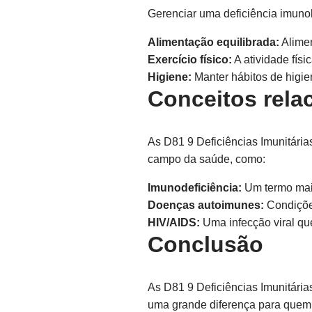
Gerenciar uma deficiência imuno
Alimentação equilibrada:
Alimen
Exercício físico:
A atividade físi
Higiene:
Manter hábitos de higie
Conceitos rela
As D81 9 Deficiências Imunitária
campo da saúde, como:
Imunodeficiência:
Um termo mai
Doenças autoimunes:
Condições
HIV/AIDS:
Uma infecção viral q
Conclusão
As D81 9 Deficiências Imunitár
uma grande diferença para quem v