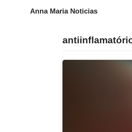
Anna Maria Noticias
Pular
para
o
antiinflamatóri
conteúdo