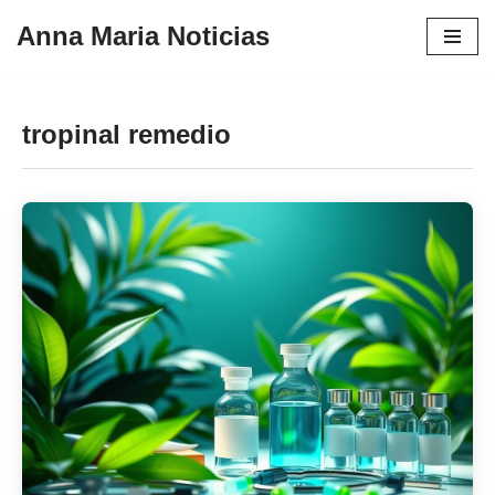
Anna Maria Noticias
Pular
para
o
tropinal remedio
conteúdo