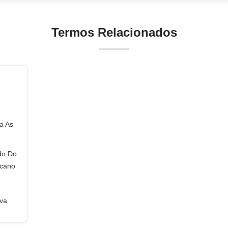
Termos Relacionados
a As
do Do
icano
iva