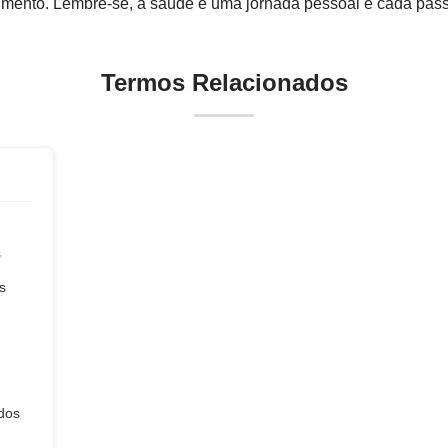
imento. Lembre-se, a saúde é uma jornada pessoal e cada pass
Termos Relacionados
s
s
dos