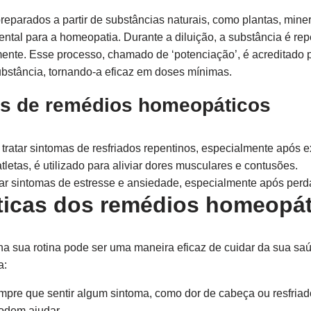
parados a partir de substâncias naturais, como plantas, miner
ntal para a homeopatia. Durante a diluição, a substância é re
amente. Esse processo, chamado de ‘potenciação’, é acreditad
 substância, tornando-a eficaz em doses mínimas.
os de remédios homeopáticos
ratar sintomas de resfriados repentinos, especialmente após ex
tletas, é utilizado para aliviar dores musculares e contusões.
tar sintomas de estresse e ansiedade, especialmente após per
ticas dos remédios homeopá
na sua rotina pode ser uma maneira eficaz de cuidar da sua sa
a:
pre que sentir algum sintoma, como dor de cabeça ou resfriado, 
odem ajudar.