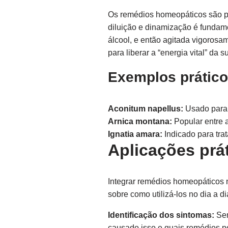
Os remédios homeopáticos são pre
diluição e dinamização é fundame
álcool, e então agitada vigoros
para liberar a “energia vital” da
Exemplos prátic
Aconitum napellus:
Usado para t
Arnica montana:
Popular entre a
Ignatia amara:
Indicado para tra
Aplicações prá
Integrar remédios homeopáticos 
sobre como utilizá-los no dia a di
Identificação dos sintomas:
Sem
causado isso e quais remédios p