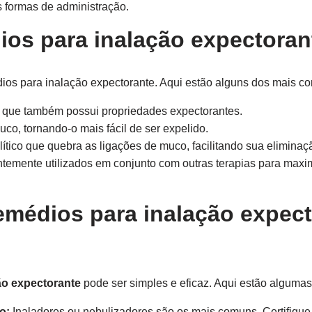
s formas de administração.
ios para inalação expectoran
dios para inalação expectorante. Aqui estão alguns dos mais c
 que também possui propriedades expectorantes.
muco, tornando-o mais fácil de ser expelido.
tico que quebra as ligações de muco, facilitando sua eliminaç
emente utilizados em conjunto com outras terapias para maxim
remédios para inalação expect
ão expectorante
pode ser simples e eficaz. Aqui estão algumas 
o:
Inaladores ou nebulizadores são os mais comuns. Certifique