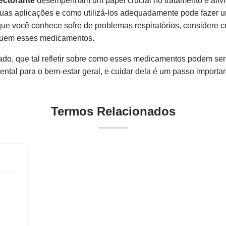
ectorante
desempenham um papel crucial no tratamento e alívio
as aplicações e como utilizá-los adequadamente pode fazer u
 que você conhece sofre de problemas respiratórios, considere
cluem esses medicamentos.
do, que tal refletir sobre como esses medicamentos podem ser 
mental para o bem-estar geral, e cuidar dela é um passo importa
Termos Relacionados