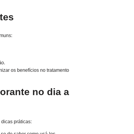
tes
omuns:
ão.
izar os benefícios no tratamento
orante no dia a
dicas práticas:
-se de saber como usá-los