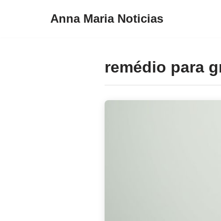
Anna Maria Noticias
Pular
para
o
remédio para gr
conteúdo