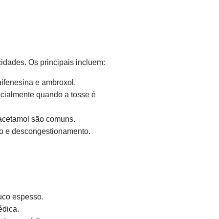
cidades. Os principais incluem:
aifenesina e ambroxol.
ecialmente quando a tosse é
aracetamol são comuns.
ão e descongestionamento.
uco espesso.
dica.