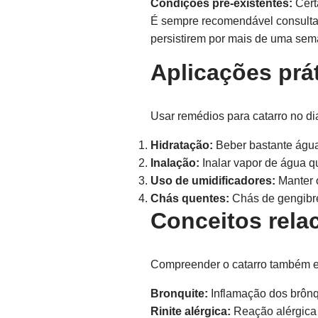
Condições pré-existentes:
Cert
É sempre recomendável consultar 
persistirem por mais de uma sem
Aplicações prá
Usar remédios para catarro no di
Hidratação:
Beber bastante água 
Inalação:
Inalar vapor de água qu
Uso de umidificadores:
Manter o
Chás quentes:
Chás de gengibre,
Conceitos rela
Compreender o catarro também en
Bronquite:
Inflamação dos brônq
Rinite alérgica:
Reação alérgica 