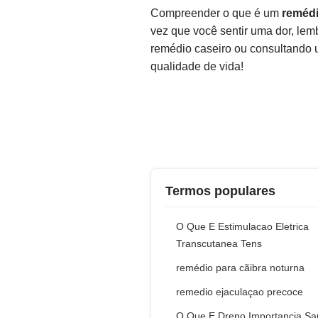
Compreender o que é um
remédi
vez que você sentir uma dor, lem
remédio caseiro ou consultando um
qualidade de vida!
Termos populares
O Que E Estimulacao Eletrica
Transcutanea Tens
remédio para cãibra noturna
remedio ejaculaçao precoce
O Que E Dreno Importancia S