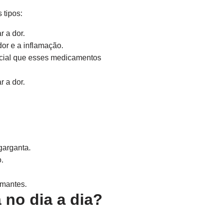
 tipos:
 a dor.
dor e a inflamação.
rucial que esses medicamentos
 a dor.
garganta.
.
lmantes.
 no dia a dia?