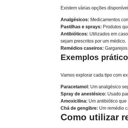
Existem várias opções disponíveis
Analgésicos:
Medicamentos como
Pastilhas e sprays:
Produtos que
Antibióticos:
Utilizados em casos
sejam prescritos por um médico.
Remédios caseiros:
Gargarejos 
Exemplos prático
Vamos explorar cada tipo com ex
Paracetamol:
Um analgésico segu
Spray de anestésico:
Usado para
Amoxicilina:
Um antibiótico que 
Chá de gengibre:
Um remédio cas
Como utilizar r