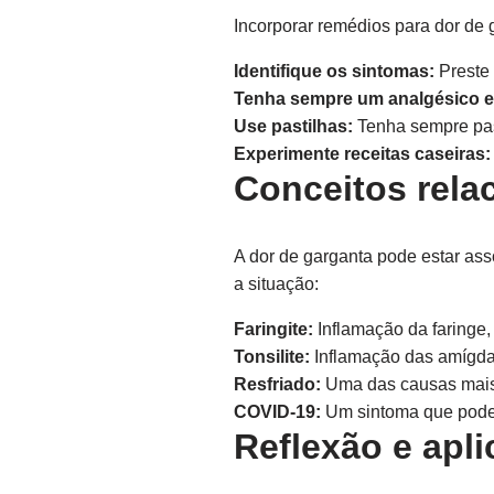
Incorporar remédios para dor de g
Identifique os sintomas:
Preste 
Tenha sempre um analgésico e
Use pastilhas:
Tenha sempre past
Experimente receitas caseiras:
Conceitos rela
A dor de garganta pode estar as
a situação:
Faringite:
Inflamação da faringe
Tonsilite:
Inflamação das amígdal
Resfriado:
Uma das causas mais 
COVID-19:
Um sintoma que pode o
Reflexão e apli