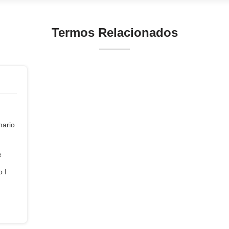
Termos Relacionados
mario
e
 I