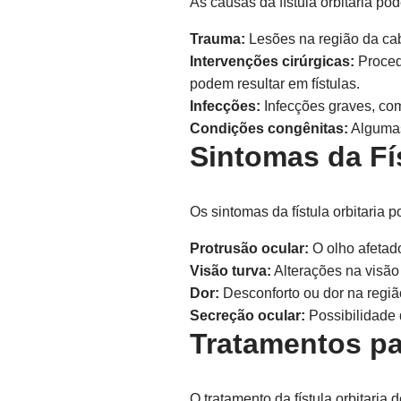
As causas da fístula orbitaria po
Trauma:
Lesões na região da cabe
Intervenções cirúrgicas:
Proced
podem resultar em fístulas.
Infecções:
Infecções graves, com
Condições congênitas:
Algumas
Sintomas da Fís
Os sintomas da fístula orbitaria
Protrusão ocular:
O olho afetado
Visão turva:
Alterações na visão
Dor:
Desconforto ou dor na região
Secreção ocular:
Possibilidade 
Tratamentos par
O tratamento da fístula orbitari