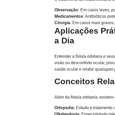
Observação:
Em casos leves, p
Medicamentos:
Antibióticos pod
Cirurgia:
Em casos mais graves, a 
Aplicações Prá
a Dia
Entender a fístula orbitaria e se
visão ou desconforto ocular, pro
saúde ocular e relatar quaisquer
Conceitos Rel
Além da fístula orbitaria, existe
Ortopedia:
Estudo e tratamento 
Oftalmologia:
Especialidade méd