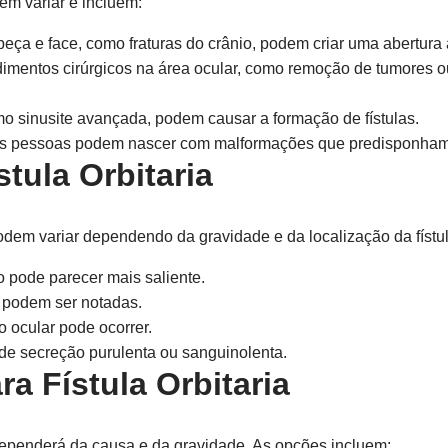
dem variar e incluem:
ça e face, como fraturas do crânio, podem criar uma abertura a
imentos cirúrgicos na área ocular, como remoção de tumores o
o sinusite avançada, podem causar a formação de fístulas.
 pessoas podem nascer com malformações que predisponham à
tula Orbitaria
 podem variar dependendo da gravidade e da localização da físt
 pode parecer mais saliente.
 podem ser notadas.
 ocular pode ocorrer.
de secreção purulenta ou sanguinolenta.
a Fístula Orbitaria
a dependerá da causa e da gravidade. As opções incluem: