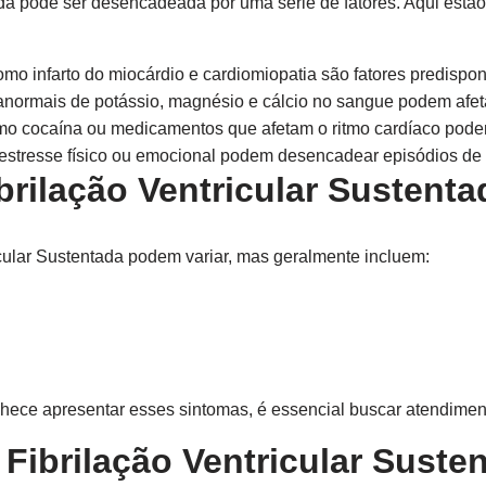
tada pode ser desencadeada por uma série de fatores. Aqui est
o infarto do miocárdio e cardiomiopatia são fatores predispon
anormais de potássio, magnésio e cálcio no sangue podem afetar
o cocaína ou medicamentos que afetam o ritmo cardíaco pode
stresse físico ou emocional podem desencadear episódios de Fi
brilação Ventricular Sustenta
cular Sustentada podem variar, mas geralmente incluem:
ece apresentar esses sintomas, é essencial buscar atendime
Fibrilação Ventricular Suste