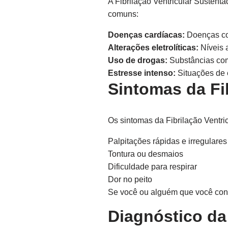
A Fibrilação Ventricular Susten
comuns:
Doenças cardíacas:
Doenças com
Alterações eletrolíticas:
Níveis 
Uso de drogas:
Substâncias com
Estresse intenso:
Situações de e
Sintomas da Fi
Os sintomas da Fibrilação Ventri
Palpitações rápidas e irregulares
Tontura ou desmaios
Dificuldade para respirar
Dor no peito
Se você ou alguém que você conh
Diagnóstico da 