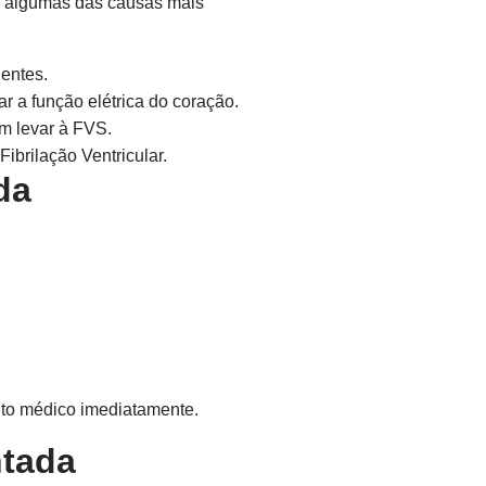
ão algumas das causas mais
entes.
 a função elétrica do coração.
m levar à FVS.
brilação Ventricular.
da
nto médico imediatamente.
ntada