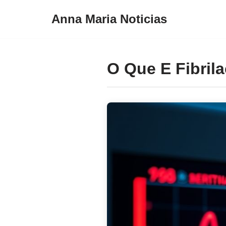
Anna Maria Noticias
Pular
para
o
O Que E Fibril
conteúdo