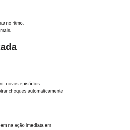
as no ritmo.
 mais.
tada
nir novos episódios.
strar choques automaticamente
mbém na ação imediata em