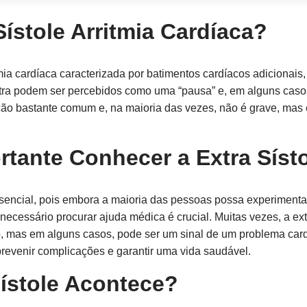
ístole Arritmia Cardíaca?
mia cardíaca caracterizada por batimentos cardíacos adicionais
xtra podem ser percebidos como uma “pausa” e, em alguns ca
ção bastante comum e, na maioria das vezes, não é grave, mas 
rtante Conhecer a Extra Síst
ssencial, pois embora a maioria das pessoas possa experiment
ecessário procurar ajuda médica é crucial. Muitas vezes, a ext
o, mas em alguns casos, pode ser um sinal de um problema car
prevenir complicações e garantir uma vida saudável.
ístole Acontece?