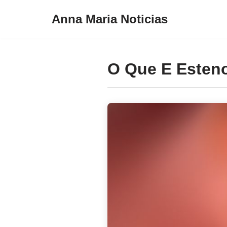
Anna Maria Noticias
Pular
para
o
O Que E Esten
conteúdo