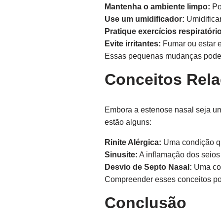
Mantenha o ambiente limpo:
Po
Use um umidificador:
Umidificar
Pratique exercícios respiratóri
Evite irritantes:
Fumar ou estar e
Essas pequenas mudanças podem 
Conceitos Rel
Embora a estenose nasal seja uma
estão alguns:
Rinite Alérgica:
Uma condição qu
Sinusite:
A inflamação dos seios
Desvio de Septo Nasal:
Uma con
Compreender esses conceitos pod
Conclusão