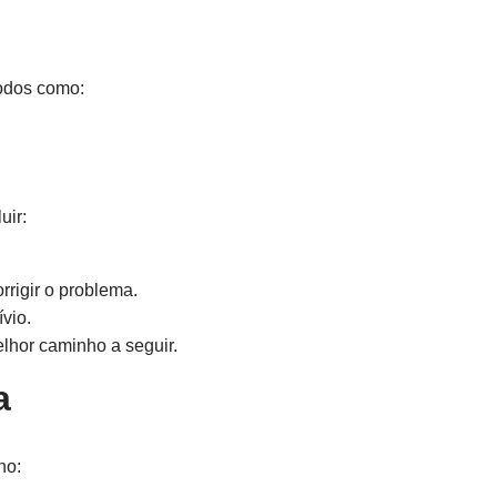
todos como:
uir:
rrigir o problema.
vio.
lhor caminho a seguir.
a
no: