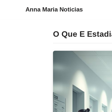
Anna Maria Noticias
Pular
para
o
O Que E Estad
conteúdo