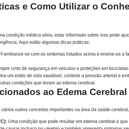
ticas e Como Utilizar o Conh
a condição médica séria, estar informado sobre isso pode ajud
rgência. Aqui estão algumas dicas práticas:
Familiarize-se com os sintomas listados acima e ensine-os a fa
pre cinto de segurança em veículos e proteções em bicicletas 
a um estilo de vida saudável, controle a pressão arterial e evi
outras condições que levam ao edema cerebral.
acionados ao Edema Cerebral
vários outros conceitos importantes na área da saúde cerebral
VC):
Uma condição que pode resultar em edema cerebral e que 
e causar inchaço no cérebro e também apresenta sintomas se