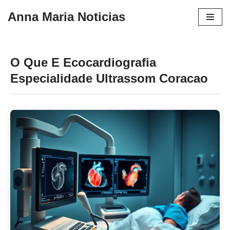
Anna Maria Noticias
Pular
para
o
O Que E Ecocardiografia
conteúdo
Especialidade Ultrassom Coracao