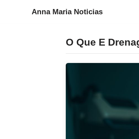
Anna Maria Noticias
Pular
para
o
O Que E Drena
conteúdo