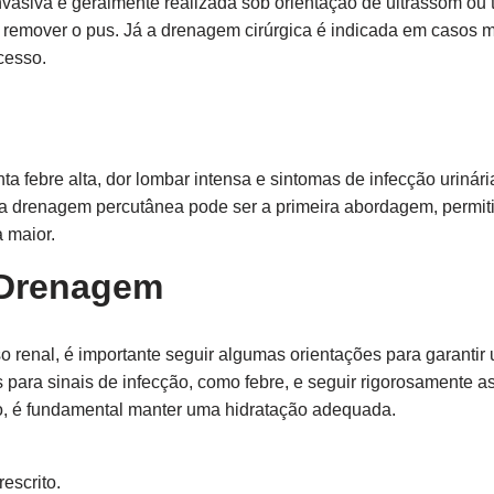
asiva e geralmente realizada sob orientação de ultrassom ou
 remover o pus. Já a drenagem cirúrgica é indicada em casos 
cesso.
a febre alta, dor lombar intensa e sintomas de infecção urinári
a drenagem percutânea pode ser a primeira abordagem, permit
 maior.
-Drenagem
renal, é importante seguir algumas orientações para garanti
 para sinais de infecção, como febre, e seguir rigorosamente
o, é fundamental manter uma hidratação adequada.
escrito.