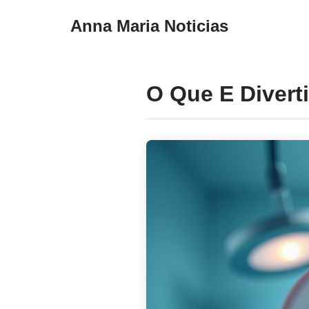
Anna Maria Noticias
Pular
para
o
O Que E Divert
conteúdo