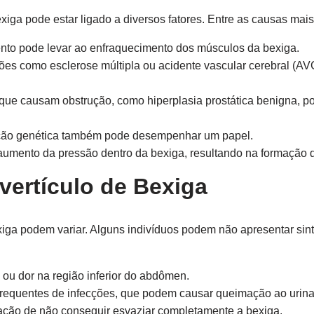
exiga pode estar ligado a diversos fatores. Entre as causas mai
to pode levar ao enfraquecimento dos músculos da bexiga.
es como esclerose múltipla ou acidente vascular cerebral (AVC
ue causam obstrução, como hiperplasia prostática benigna, 
ção genética também pode desempenhar um papel.
umento da pressão dentro da bexiga, resultando na formação de
vertículo de Bexiga
exiga podem variar. Alguns indivíduos podem não apresentar si
ou dor na região inferior do abdômen.
requentes de infecções, que podem causar queimação ao urina
ção de não conseguir esvaziar completamente a bexiga.