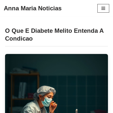
Anna Maria Noticias
Pular
para
o
O Que E Diabete Melito Entenda A
conteúdo
Condicao