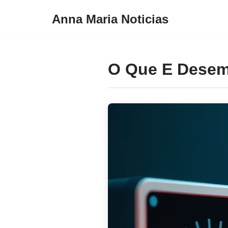
Anna Maria Noticias
Pular
para
o
O Que E Desem
conteúdo