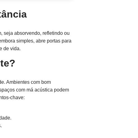
tância
, seja absorvendo, refletindo ou
embora simples, abre portas para
e de vida.
te?
úde. Ambientes com bom
 espaços com má acústica podem
ntos-chave:
dade.
.