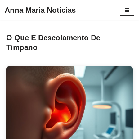
Anna Maria Noticias
Pular
para
o
O Que E Descolamento De
conteúdo
Timpano