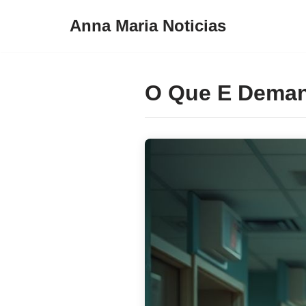
Anna Maria Noticias
Pular
para
o
O Que E Deman
conteúdo