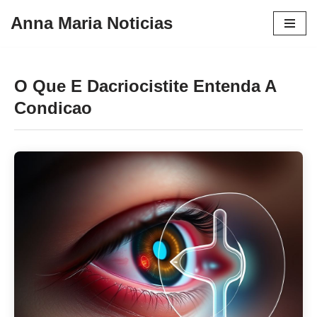
Anna Maria Noticias
Pular
para
o
O Que E Dacriocistite Entenda A
conteúdo
Condicao