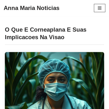
Anna Maria Noticias
Pular
para
o
O Que E Corneaplana E Suas
conteúdo
Implicacoes Na Visao