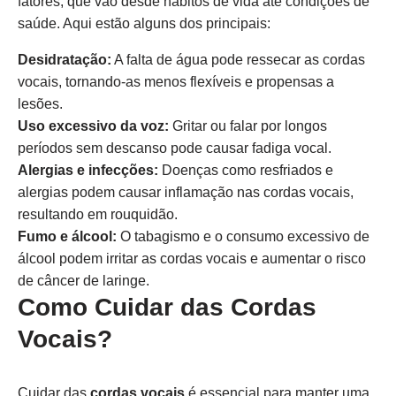
fatores, que vão desde hábitos de vida até condições de
saúde. Aqui estão alguns dos principais:
Desidratação:
A falta de água pode ressecar as cordas
vocais, tornando-as menos flexíveis e propensas a
lesões.
Uso excessivo da voz:
Gritar ou falar por longos
períodos sem descanso pode causar fadiga vocal.
Alergias e infecções:
Doenças como resfriados e
alergias podem causar inflamação nas cordas vocais,
resultando em rouquidão.
Fumo e álcool:
O tabagismo e o consumo excessivo de
álcool podem irritar as cordas vocais e aumentar o risco
de câncer de laringe.
Como Cuidar das Cordas
Vocais?
Cuidar das
cordas vocais
é essencial para manter uma