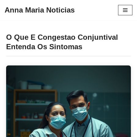
Anna Maria Noticias
Pular
para
o
O Que E Congestao Conjuntival
conteúdo
Entenda Os Sintomas