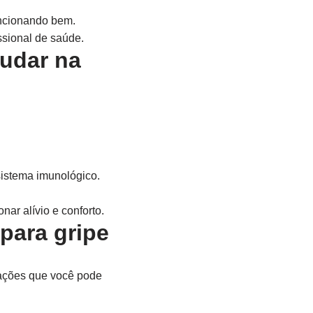
uncionando bem.
ssional de saúde.
judar na
sistema imunológico.
ar alívio e conforto.
para gripe
s ações que você pode