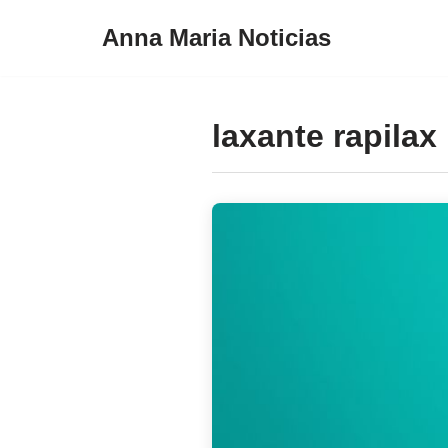
Anna Maria Noticias
Pular
para
o
laxante rapilax
conteúdo