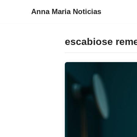
Anna Maria Noticias
Pular
para
o
escabiose rem
conteúdo