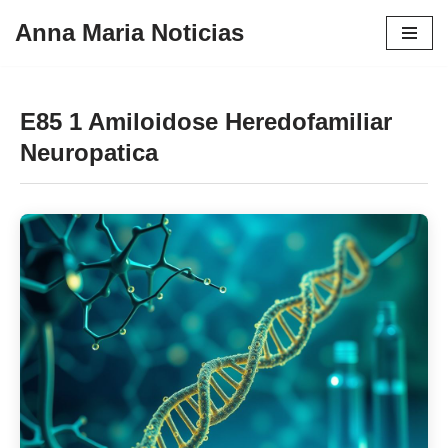
Anna Maria Noticias
Pular
para
o
E85 1 Amiloidose Heredofamiliar
conteúdo
Neuropatica