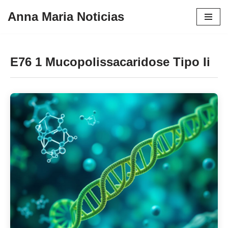
Anna Maria Noticias
Pular
para
o
E76 1 Mucopolissacaridose Tipo Ii
conteúdo