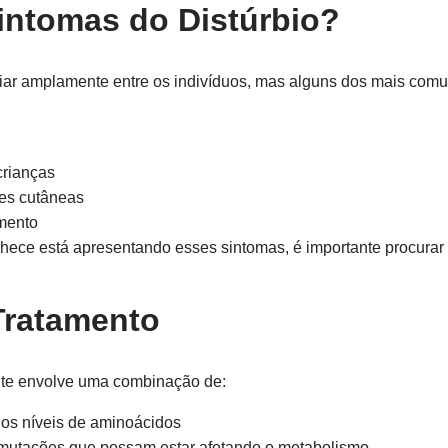
intomas do Distúrbio?
ar amplamente entre os indivíduos, mas alguns dos mais comu
crianças
es cutâneas
mento
ece está apresentando esses sintomas, é importante procurar
Tratamento
nte envolve uma combinação de:
 os níveis de aminoácidos
ar mutações que possam estar afetando o metabolismo