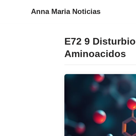
Anna Maria Noticias
Pular
para
o
E72 9 Disturbi
conteúdo
Aminoacidos