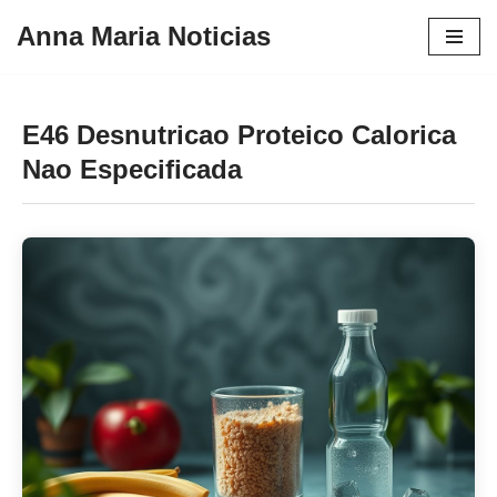
Anna Maria Noticias
Pular
para
o
E46 Desnutricao Proteico Calorica
conteúdo
Nao Especificada