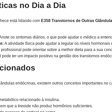
icas no Dia a Dia
hece está lidando com
E358 Transtornos de Outras Glândul
Anote os sintomas diários, o que pode ajudar o médico a enten
e:
A atividade física pode ajudar a regular os níveis hormonais
rofissional pode orientar sobre a melhor dieta para a sua cond
l pode ter um impacto positivo na gestão dos transtornos endóc
acionados
lândulas endócrinas, existem outros conceitos importantes no 
etabólico relacionado à insulina.
m que a tireoide não produz hormônios suficientes.