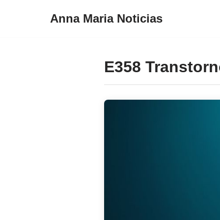
Anna Maria Noticias
Pular
para
o
E358 Transtorn
conteúdo