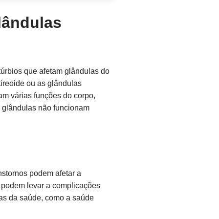
lândulas
túrbios que afetam glândulas do
reoide ou as glândulas
am várias funções do corpo,
s glândulas não funcionam
anstornos podem afetar a
s podem levar a complicações
reas da saúde, como a saúde